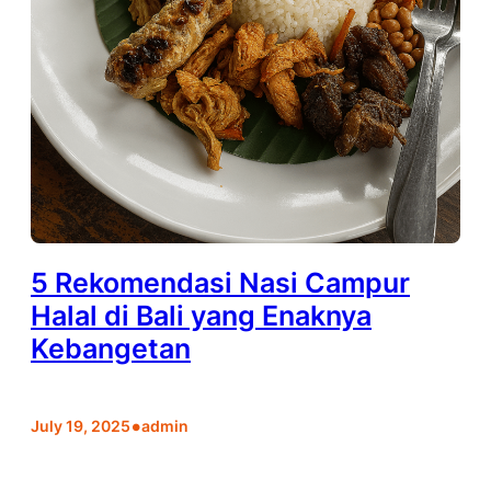
5 Rekomendasi Nasi Campur
Halal di Bali yang Enaknya
Kebangetan
•
July 19, 2025
admin