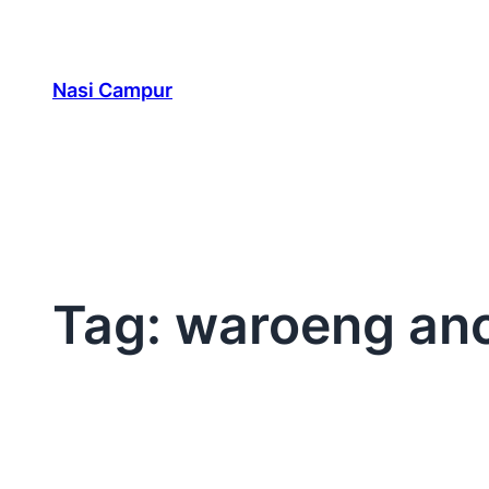
Skip
to
Nasi Campur
content
Tag:
waroeng an